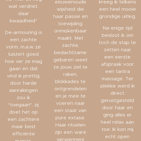
eeuwenoude
kreeg ik telkens
wat verdriet,
wijsheid die
een heel mooie
daar
haar passie en
grondige uitleg.
kwaadheid"
toewijding
Na enige tijd
onmiskenbaar
De-armouring is
besloot ik om
maakt. Met
een zachte
toch de stap te
zachte,
vorm, m.a.w. ze
zetten naar
bedachtzame
luistert goed
een eerste
gebaren weet
hoe ver ze mag
afspraak voor
ze jouw ziel te
gaan en dat
een tantra
raken,
vind ik prettig,
massage. Ter
blokkades te
door harde
plekke werd ik
ontgrendelen
aanrakingen
direct
en je mee te
zou ik
gerustgesteld
voeren naar
"toegaan", zij
door haar en
een staat van
doet het op
ging alles er
pure extase.
een zachtere
heel relax aan
Haar rituelen
maar best
toe. Ik kon mij
zijn een ware
efficiënte
echt open
verwennerij
manier.