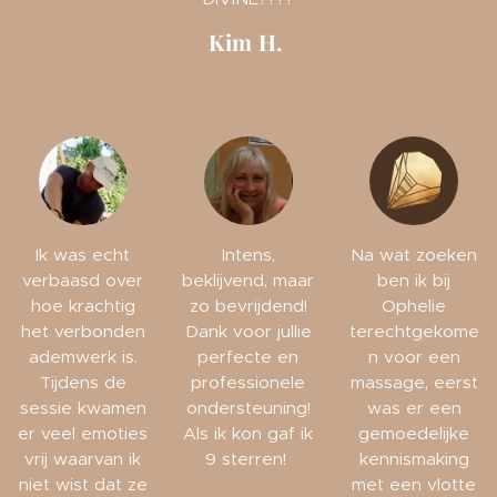
Kim H.
Ik was echt
Intens,
Na wat zoeken
verbaasd over
beklijvend, maar
ben ik bij
hoe krachtig
zo bevrijdend!
Ophelie
het verbonden
Dank voor jullie
terechtgekome
ademwerk is.
perfecte en
n voor een
Tijdens de
professionele
massage, eerst
sessie kwamen
ondersteuning!
was er een
er veel emoties
Als ik kon gaf ik
gemoedelijke
vrij waarvan ik
9 sterren!
kennismaking
niet wist dat ze
met een vlotte