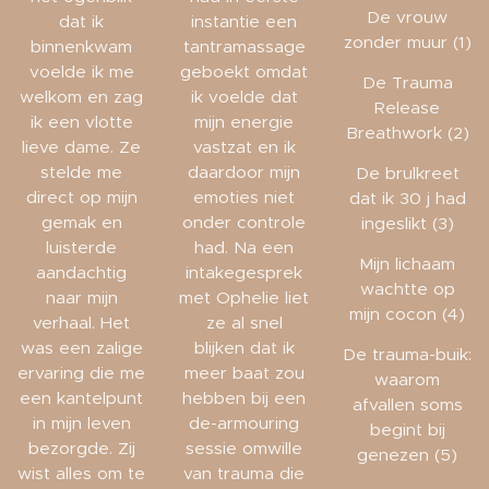
De vrouw
dat ik
instantie een
zonder muur (1)
binnenkwam
tantramassage
voelde ik me
geboekt omdat
De Trauma
welkom en zag
ik voelde dat
Release
ik een vlotte
mijn energie
Breathwork (2)
lieve dame. Ze
vastzat en ik
stelde me
daardoor mijn
De brulkreet
direct op mijn
emoties niet
dat ik 30 j had
gemak en
onder controle
ingeslikt (3)
luisterde
had. Na een
Mijn lichaam
aandachtig
intakegesprek
wachtte op
naar mijn
met Ophelie liet
mijn cocon (4)
verhaal. Het
ze al snel
was een zalige
blijken dat ik
De trauma-buik:
ervaring die me
meer baat zou
waarom
een kantelpunt
hebben bij een
afvallen soms
in mijn leven
de-armouring
begint bij
bezorgde. Zij
sessie omwille
genezen (5)
wist alles om te
van trauma die