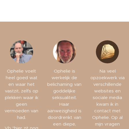
Ophelie voelt
Ophelie is
Na veel
heel goed wat
werkelijk de
opzoekwerk via
en waar het
belichaming van
verschillende
vastzit, zelfs op
goddelijke
websites en
plekken waar ik
seksualiteit.
sociale media
geen
Haar
kwam ik in
vermoeden van
aanwezigheid is
contact met
had.
doordrenkt van
Ophelie. Op al
een diepe,
mijn vragen
Vb "hier zit nog