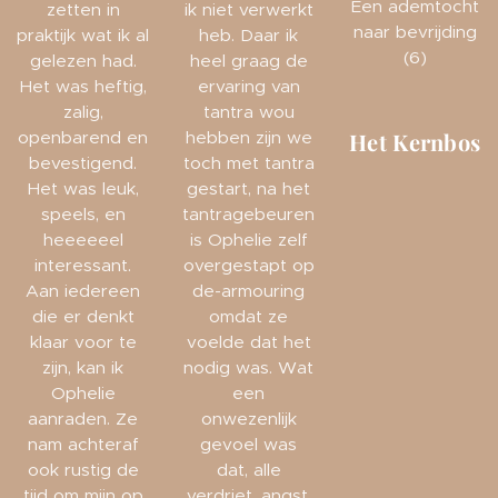
Een ademtocht
zetten in
ik niet verwerkt
naar bevrijding
praktijk wat ik al
heb. Daar ik
(6)
gelezen had.
heel graag de
Het was heftig,
ervaring van
zalig,
tantra wou
openbarend en
hebben zijn we
Het Kernbos
bevestigend.
toch met tantra
Het was leuk,
gestart, na het
speels, en
tantragebeuren
heeeeeel
is Ophelie zelf
interessant.
overgestapt op
Aan iedereen
de-armouring
die er denkt
omdat ze
klaar voor te
voelde dat het
zijn, kan ik
nodig was. Wat
Ophelie
een
aanraden. Ze
onwezenlijk
nam achteraf
gevoel was
ook rustig de
dat, alle
tijd om mijn op
verdriet, angst,