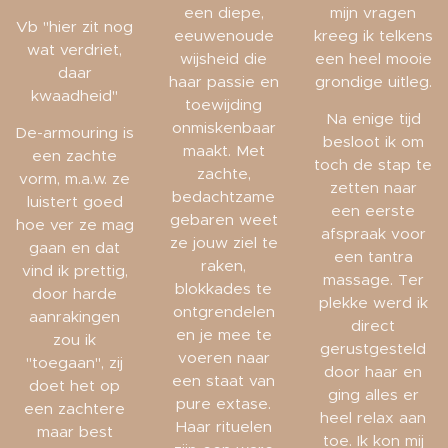
een diepe,
mijn vragen
Vb "hier zit nog
eeuwenoude
kreeg ik telkens
wat verdriet,
wijsheid die
een heel mooie
daar
haar passie en
grondige uitleg.
kwaadheid"
toewijding
Na enige tijd
onmiskenbaar
De-armouring is
besloot ik om
maakt. Met
een zachte
toch de stap te
zachte,
vorm, m.a.w. ze
zetten naar
bedachtzame
luistert goed
een eerste
gebaren weet
hoe ver ze mag
afspraak voor
ze jouw ziel te
gaan en dat
een tantra
raken,
vind ik prettig,
massage. Ter
blokkades te
door harde
plekke werd ik
ontgrendelen
aanrakingen
direct
en je mee te
zou ik
gerustgesteld
voeren naar
"toegaan", zij
door haar en
een staat van
doet het op
ging alles er
pure extase.
een zachtere
heel relax aan
Haar rituelen
maar best
toe. Ik kon mij