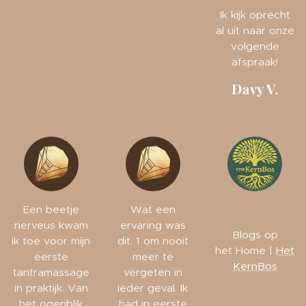
Ik kijk oprecht
al uit naar onze
volgende
afspraak!
Davy V.
Een beetje
Wat een
nerveus kwam
ervaring was
Blogs op
ik toe voor mijn
dit, 1 om nooit
het Home |
Het
eerste
meer te
KernBos
tantramassage
vergeten in
in praktijk. Van
ieder geval. Ik
het ogenblik
had in eerste