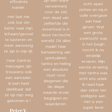
zijn een ware
efficiënte
echt open
verwennerij
manier.
zetten en mij in
voor de ziel,
volle overgave
Het laat me
een daad van
aan haar
ook toe om
zelfliefde die
geven. Wat
beter naar mijn
essentieel is in
een grote
lichaam/gevoel
deze hectische
zoektocht was
te luisteren en
wereld. Dit alles
in het begin
meer aanwezig
maakt haar
mocht ik nu
te zijn in mijn lijf.
benadering van
eindelijk
spiritualiteit,
Haar (tantra)
ervaren. Mijn
tantra en heling
massages zijn
eerste ervaring
een absolute
trouwens ook
met tantra was
must voor
een aanrader.
echt iets uniek.
diegenen die
Ik ben heel
Ik raad haar
de diepe
dankbaar dat
dan zeker ten
waarde ervan
ze op mijn weg
stelligste aan.
begrijpen en
gekomen is !
Het is een
waarderen.
super lieve
Peter V.