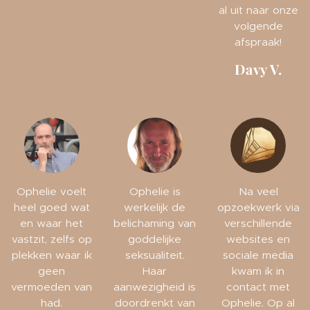
al uit naar onze
volgende
afspraak!
Davy V.
Ophelie voelt
Ophelie is
Na veel
heel goed wat
werkelijk de
opzoekwerk via
en waar het
belichaming van
verschillende
vastzit, zelfs op
goddelijke
websites en
plekken waar ik
seksualiteit.
sociale media
geen
Haar
kwam ik in
vermoeden van
aanwezigheid is
contact met
had.
doordrenkt van
Ophelie. Op al