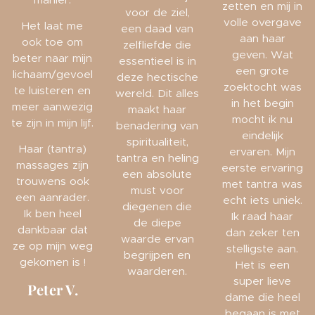
zetten en mij in
voor de ziel,
volle overgave
Het laat me
een daad van
aan haar
ook toe om
zelfliefde die
geven. Wat
beter naar mijn
essentieel is in
een grote
lichaam/gevoel
deze hectische
zoektocht was
te luisteren en
wereld. Dit alles
in het begin
meer aanwezig
maakt haar
mocht ik nu
te zijn in mijn lijf.
benadering van
eindelijk
spiritualiteit,
Haar (tantra)
ervaren. Mijn
tantra en heling
massages zijn
eerste ervaring
een absolute
trouwens ook
met tantra was
must voor
een aanrader.
echt iets uniek.
diegenen die
Ik ben heel
Ik raad haar
de diepe
dankbaar dat
dan zeker ten
waarde ervan
ze op mijn weg
stelligste aan.
begrijpen en
gekomen is !
Het is een
waarderen.
super lieve
Peter V.
dame die heel
begaan is met