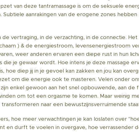
pzet van deze tantramassage is om de seksuele energ
m. Subtiele aanrakingen van de erogene zones hebben
In de vertraging, in de verzachting, in de connectie. He
lichaam ) & de energiestroom, levensenergiestroom ve
rvaren, weer anderen ervaren een diepe rust in hun li
ties die je gewaar wordt. Hoe intens je deze massage er
, hoe diep jij in je gevoel kan zakken en jou kan over
gezet om die energie ook te masteren. Velen onder o
 zijn enkel gewoon aan het snel opbouwende, aan de fr
winden om tot een orgasme te komen. Maar weinig m
 transformeren naar een bewustzijnsverruimende staat
nders, hoe meer verwachtingen je kan loslaten over "ho
t en durft te voelen in overgave, hoe verrassender de 